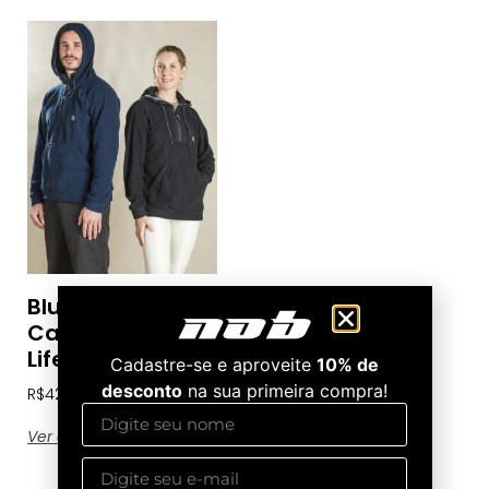
Blusão Com
Capuz Nob
Lifestyle
Cadastre-se e aproveite
10% de
desconto
na sua primeira compra!
R$
427,57
Ver opções