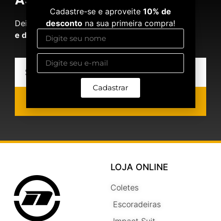
Cadastre-se e aproveite
10% de
Deixe seu e-mail e
receba ofertas exclusivas
desconto
na sua primeira compra!
e descontos especiais
!!!
Cadastrar
Eu quero
LOJA ONLINE
Coletes
Escoradeiras