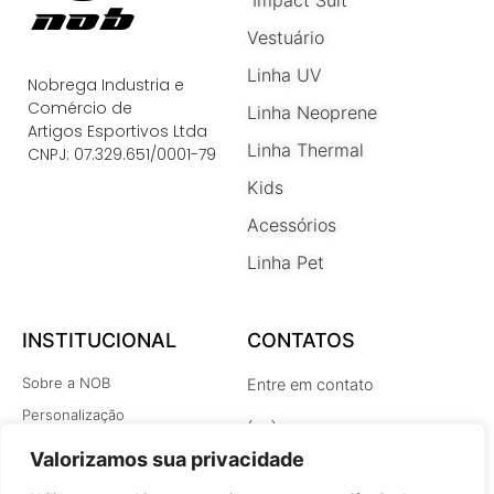
Impact Suit
Vestuário
Linha UV
Nobrega Industria e
Comércio de
Linha Neoprene
Artigos Esportivos Ltda
Linha Thermal
CNPJ: 07.329.651/0001-79
Kids
Acessórios
Linha Pet
INSTITUCIONAL
CONTATOS
Sobre a NOB
Entre em contato
Personalização
(48) 3348-9137
Como comprar
nob@nobmultisports.com
Valorizamos sua privacidade
Dicas e Cuidados Nob