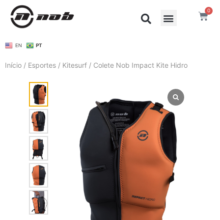
0
EN
PT
Início
/
Esportes
/
Kitesurf
/ Colete Nob Impact Kite Hidro