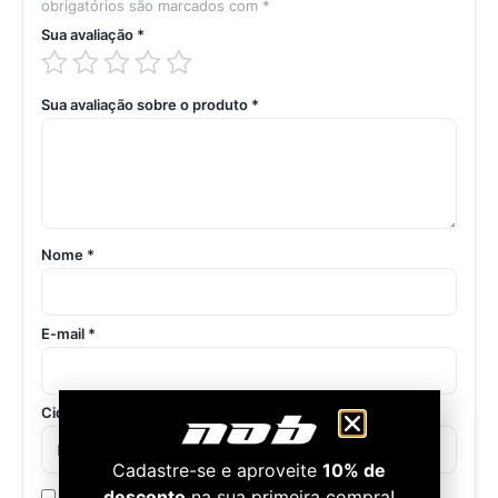
obrigatórios são marcados com
*
Sua avaliação
*
Sua avaliação sobre o produto
*
Nome
*
E-mail
*
Cidade / Estado
(opcional)
Cadastre-se e aproveite
10% de
desconto
na sua primeira compra!