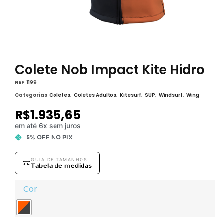
Colete Nob Impact Kite Hidro
REF
1199
Categorias
Coletes
,
Coletes Adultos
,
Kitesurf
,
SUP
,
Windsurf
,
Wing
R$
1.935,65
em até 6x sem juros
5% OFF NO PIX
GUIA DE TAMANHOS
Tabela de medidas
Cor