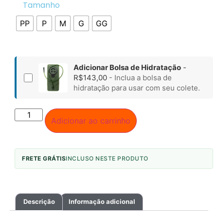
Tamanho
PP
P
M
G
GG
Adicionar Bolsa de Hidratação
-
R$
143,00
- Inclua a bolsa de
hidratação para usar com seu colete.
Adicionar ao carrinho
FRETE GRÁTIS
INCLUSO NESTE PRODUTO
Descrição
Informação adicional