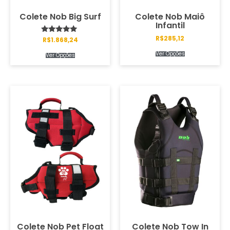
Colete Nob Big Surf
Colete Nob Maiô
Infantil
R$
285,12
Avaliação
R$
1.868,24
5.00
de 5
Ver Opções
Ver Opções
Colete Nob Pet Float
Colete Nob Tow In