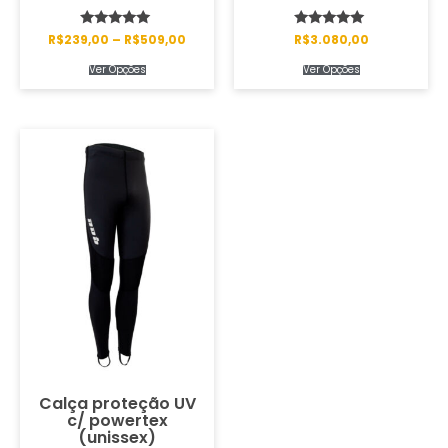
Avaliação
Avaliação
R$
239,00
–
R$
509,00
R$
3.080,00
5.00
5.00
de 5
de 5
Ver Opções
Ver Opções
Calça proteção UV
c/ powertex
(unissex)