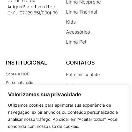
Comércio de
Linha Neoprene
Artigos Esportivos Ltda
Linha Thermal
CNPJ: 07.329.651/0001-79
Kids
Acessórios
Linha Pet
INSTITUCIONAL
CONTATOS
Sobre a NOB
Entre em contato
Personalização
(48) 3348-9137
Como comprar
nob@nobmultisports.com
Valorizamos sua privacidade
Dicas e Cuidados Nob
Utilizamos cookies para aprimorar sua experiência de
Pagamento e Envio
navegação, exibir anúncios ou conteúdo personalizado e
Política de trocas e devoluções
analisar nosso tráfego. Ao clicar em “Aceitar todos”, você
Termos de Uso
concorda com nosso uso de cookies.