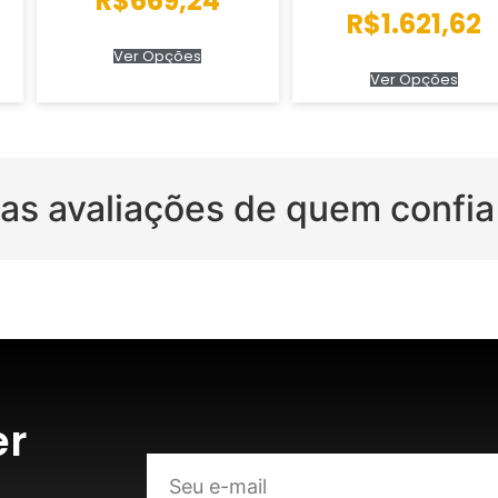
R$
669,24
Avaliação
R$
1.621,62
5.00
de 5
Ver Opções
Ver Opções
 as avaliações de quem confi
er