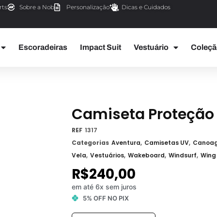
rts
Sobre a Nob
Personalização
Dicas e Cuidados
Escoradeiras
Impact Suit
Vestuário
Coleçã
Camiseta Proteção 
REF
1317
Categorias
Aventura
,
Camisetas UV
,
Canoa
Vela
,
Vestuários
,
Wakeboard
,
Windsurf
,
Wing
R$
240,00
em até 6x sem juros
5% OFF NO PIX