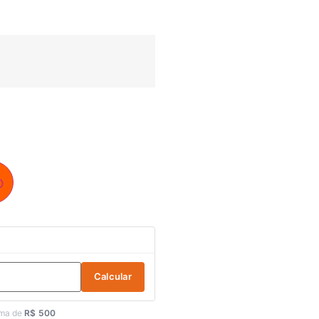
o
Calcular
ima de
R$ 500