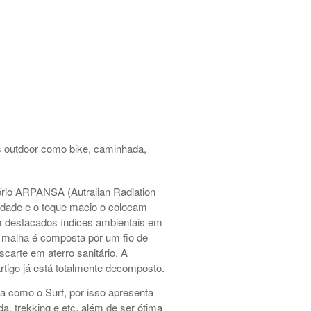
es outdoor como bike, caminhada,
tório ARPANSA (Autralian Radiation
ilidade e o toque macio o colocam
 destacados índices ambientais em
ta malha é composta por um fio de
carte em aterro sanitário. A
tigo já está totalmente decomposto.
a como o Surf, por isso apresenta
 trekking e etc, além de ser ótima