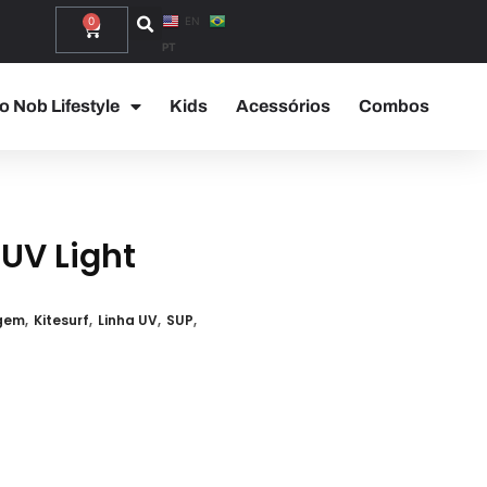
0
EN
PT
o Nob Lifestyle
Kids
Acessórios
Combos
UV Light
gem
,
Kitesurf
,
Linha UV
,
SUP
,