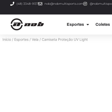
(48) 3348-9137
nob@nobmultisports.com
@nobmultispo
Esportes
Coletes
Início
/
Esportes
/
Vela
/ Camiseta Proteção UV Light