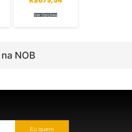
R$
679,54
Ver Opções
a na NOB
Eu quero