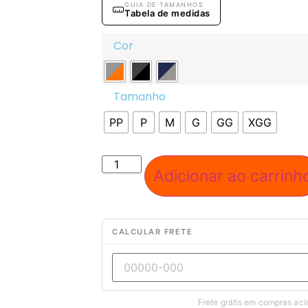
GUIA DE TAMANHOS
Tabela de medidas
Cor
Tamanho
PP
P
M
G
GG
XGG
Adicionar ao carrinh
CALCULAR FRETE
Frete grátis em compras ac