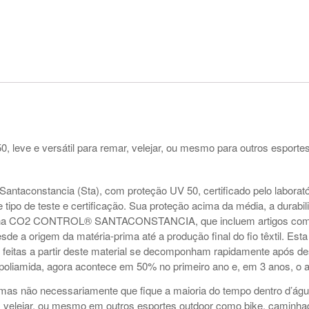
 leve e versátil para remar, velejar, ou mesmo para outros esport
 Santaconstancia (Sta), com proteção UV 50, certificado pelo labora
e tipo de teste e certificação. Sua proteção acima da média, a durab
da linha CO2 CONTROL® SANTACONSTANCIA, que incluem artigos com
esde a origem da matéria-prima até a produção final do fio têxtil. Es
 feitas a partir deste material se decomponham rapidamente após des
liamida, agora acontece em 50% no primeiro ano e, em 3 anos, o ar
mas não necessariamente que fique a maioria do tempo dentro d’águ
elejar, ou mesmo em outros esportes outdoor como bike, caminhada,