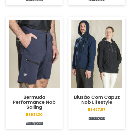
Bermuda
Blusão Com Capuz
Performance Nob
Nob Lifestyle
Sailing
R$
427,57
R$
531,30
Ver Opções
Ver Opções