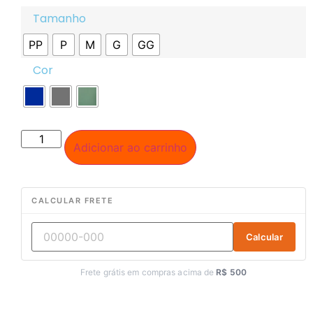
Tamanho
PP
P
M
G
GG
Cor
Adicionar ao carrinho
CALCULAR FRETE
Calcular
Frete grátis em compras acima de
R$ 500