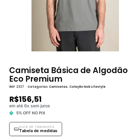
Camiseta Básica de Algodão
Eco Premium
REF
2337
Categorias
Camisetas
,
Coleção Nob Lifestyle
R$
156,51
em até 6x sem juros
5% OFF NO PIX
GUIA DE TAMANHOS
Tabela de medidas