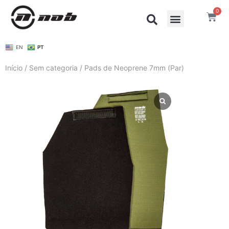
0
EN
PT
Início
/
Sem categoria
/ Pads de Neoprene 7mm (Par)