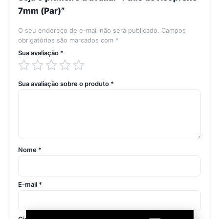
7mm (Par)”
O seu endereço de e-mail não será publicado.
Campos
obrigatórios são marcados com
*
Sua avaliação
*
Sua avaliação sobre o produto
*
Nome
*
E-mail
*