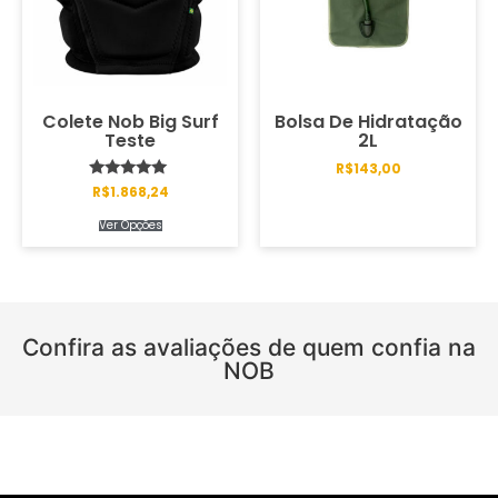
Colete Nob Big Surf
Bolsa De Hidratação
Teste
2L
R$
143,00
Avaliação
R$
1.868,24
5.00
de 5
Ver Opções
Confira as avaliações de quem confia na
NOB